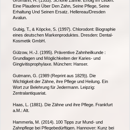
Gromann, H. (1933). Schöne Zähne. Erfolg Im Leben:
Eine Plauderei Über Den Zahn, Seine Pflege, Seine
Erhaltung Und Seinen Ersatz. Hellereau/Dresden
Avalun.
Gubig, T., & Köpcke, S. (1997). Chlorodont: Biographie
eines deutschen Markenproduktes. Dresden: Dental-
Kosmetik GmbH.
Gülzow, H.-J. (1995). Präventive Zahnheilkunde :
Grundlagen und Möglichkeiten der Karies- und
Gingivitisprophylaxe. München: Hanser.
Gutmann, G. (1989 (Reprint aus 1829)). Die
Wichtigkeit der Zähne, ihre Pflege und Heilung. Ein
Wort zur Belehrung für Jedermann. Leipzig:
Zentralantiquariat.
Haas, L. (1881). Die Zähne und ihre Pflege. Frankfurt
a.M.: Alt.
Hammerla, M. (2014). 100 Tipps zur Mund- und
Zahnpflege bei Pflegebedürftigen. Hannover: Kunz bei