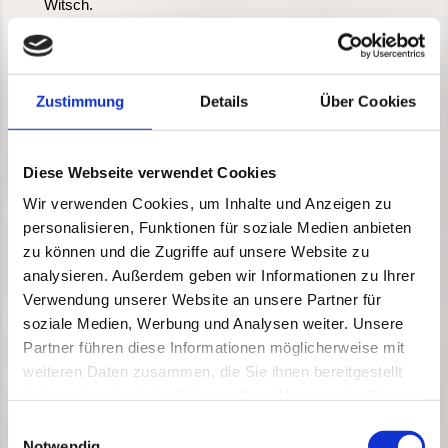
Witsch.
Filippi, A. (2006). Halitosis. Berlin: Quintessenz.
Filippi, A. (2007). Frischer Atem: Ein Ratgeber zum
Zustimmung
Details
Über Cookies
Tabuthema Mundgeruch. Berlin: Quintessenz.
Fones, A. C. (1921). Mouth hygiene: a text-book for
dental hygienists. Philadelphia: Lea & Febiger.
Diese Webseite verwendet Cookies
Wir verwenden Cookies, um Inhalte und Anzeigen zu
Fones, A. C. (1925). Preventive dentistry for dental
students. Philadelphia, New York: Lea & Febiger.
personalisieren, Funktionen für soziale Medien anbieten
zu können und die Zugriffe auf unsere Website zu
Forschungsverbund_Public_Health_Sachsen, Rössler,
analysieren. Außerdem geben wir Informationen zu Ihrer
G., & Kirch, W. H. (1997). Public Health und
Verwendung unserer Website an unsere Partner für
Zahngesundheit. Regensburg: Roderer.
soziale Medien, Werbung und Analysen weiter. Unsere
Forschungsverbund_Public_Health_Sachsen, Walter,
Partner führen diese Informationen möglicherweise mit
M., & Böning, K. H. (2000). Public Health und
weiteren Daten zusammen, die Sie ihnen bereitgestellt
Zahngesundheit: Mundgesunheitsziele. Workshop
haben oder die sie im Rahmen Ihrer Nutzung der Dienste
Freiburg 1999. Regensburg: Roderer.
gesammelt haben.
Einwilligungsauswahl
Forschungsverbund_Public_Health_Sachsen, Walter,
Notwendig