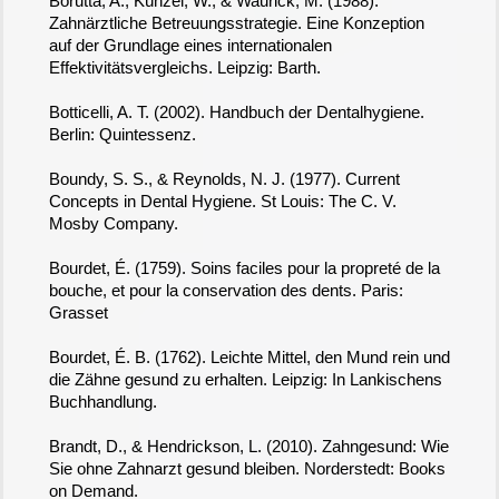
Borutta, A., Künzel, W., & Waurick, M. (1988).
Zahnärztliche Betreuungsstrategie. Eine Konzeption
auf der Grundlage eines internationalen
Effektivitätsvergleichs. Leipzig: Barth.
Botticelli, A. T. (2002). Handbuch der Dentalhygiene.
Berlin: Quintessenz.
Boundy, S. S., & Reynolds, N. J. (1977). Current
Concepts in Dental Hygiene. St Louis: The C. V.
Mosby Company.
Bourdet, É. (1759). Soins faciles pour la propreté de la
bouche, et pour la conservation des dents. Paris:
Grasset
Bourdet, É. B. (1762). Leichte Mittel, den Mund rein und
die Zähne gesund zu erhalten. Leipzig: In Lankischens
Buchhandlung.
Brandt, D., & Hendrickson, L. (2010). Zahngesund: Wie
Sie ohne Zahnarzt gesund bleiben. Norderstedt: Books
on Demand.